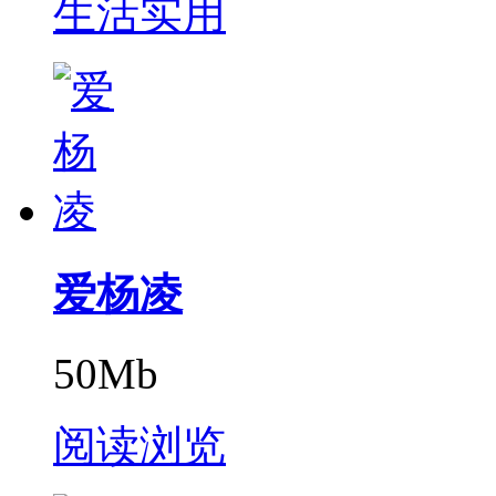
生活实用
爱杨凌
50Mb
阅读浏览