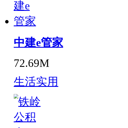
中建e管家
72.69M
生活实用