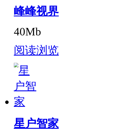
峰峰视界
40Mb
阅读浏览
星户智家