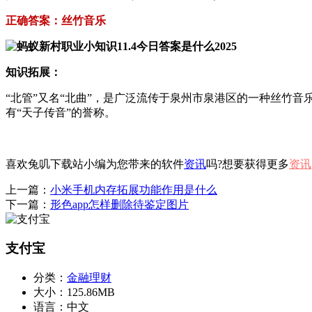
正确答案：丝竹音乐
知识拓展：
“北管”又名“北曲”，是广泛流传于泉州市泉港区的一种丝竹
有“天子传音”的誉称。
喜欢兔叽下载站小编为您带来的软件
资讯
吗?想要获得更多
资讯
上一篇：
小米手机内存拓展功能作用是什么
下一篇：
形色app怎样删除待鉴定图片
支付宝
分类：
金融理财
大小：
125.86MB
语言：
中文