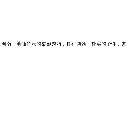
入闽南、莆仙音乐的柔婉秀丽，具有遒劲、朴实的个性，素