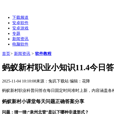
下载频道
安卓软件
安卓游戏
专题
新闻资讯
电脑软件
首页
>
新闻资讯
>
软件教程
蚂蚁新村职业小知识11.4今日答
2025-11-04 10:10:08
来源：兔叽下载站
编辑：花降
蚂蚁新村职业科普问答在每日固定时间准时上新，内容涵盖各
蚂蚁新村小课堂每天问题正确答案分享
问题：猜一猜:“泉州北管”是以下哪种非遗形式？