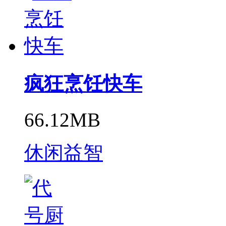
疯狂烹饪快车
66.12MB
休闲益智