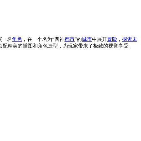
演一名
角色
，在一个名为“四神
都市
”的
城市
中展开
冒险
，
探索未
搭配精美的插图和角色造型，为玩家带来了极致的视觉享受。