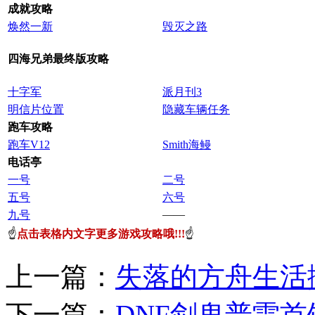
成就攻略
焕然一新
毁灭之路
四海兄弟最终版攻略
十字军
派月刊3
明信片位置
隐藏车辆任务
跑车攻略
跑车V12
Smith海鳗
电话亭
一号
二号
五号
六号
——
九号
☝
点击表格内文字更多游戏攻略哦!!!
☝
上一篇：
失落的方舟生活
下一篇：
DNF剑鬼普雷