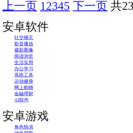
上一页
1
2
3
4
5
下一页
共2
安卓软件
社交聊天
影音播放
摄影图像
阅读浏览
生活实用
办公学习
系统工具
运动健身
网上购物
金融理财
AI软件
安卓游戏
角色扮演