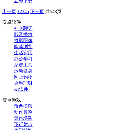
立即下载
上一页
1
2
3
4
5
下一页
共548页
安卓软件
社交聊天
影音播放
摄影图像
阅读浏览
生活实用
办公学习
系统工具
运动健身
网上购物
金融理财
AI软件
安卓游戏
角色扮演
动作冒险
策略塔防
飞行射击