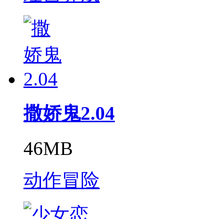
撒娇鬼2.04
46MB
动作冒险