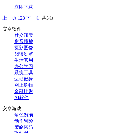
立即下载
上一页
1
2
3
下一页
共3页
安卓软件
社交聊天
影音播放
摄影图像
阅读浏览
生活实用
办公学习
系统工具
运动健身
网上购物
金融理财
AI软件
安卓游戏
角色扮演
动作冒险
策略塔防