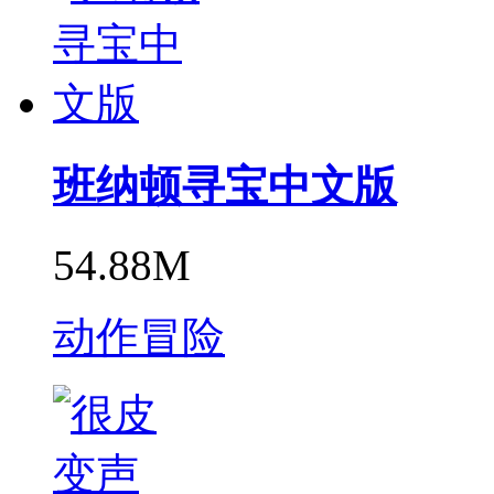
班纳顿寻宝中文版
54.88M
动作冒险