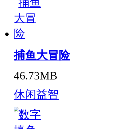
捕鱼大冒险
46.73MB
休闲益智