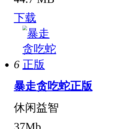
下载
6
暴走贪吃蛇正版
休闲益智
37Mb