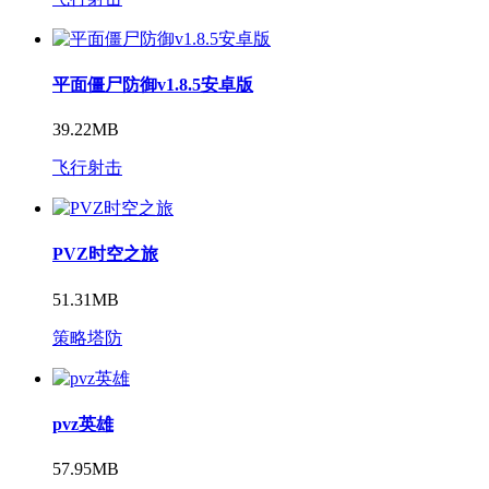
平面僵尸防御v1.8.5安卓版
39.22MB
飞行射击
PVZ时空之旅
51.31MB
策略塔防
pvz英雄
57.95MB