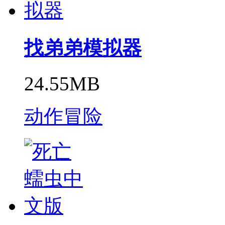
找弟弟模拟器
24.55MB
动作冒险