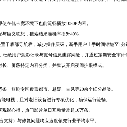
使在低带宽环境下也能流畅播放1080P内容。
配与语义联想，搜索结果准确率提升40%。
三大模块置于底部导航栏，减少操作层级，新手用户上手时间缩短至1
技术，杜绝用户观影记录与账号信息泄露风险，并通过定期安全审
看时长、屏蔽特定内容分类，并默认开启夜间护眼模式。
0万条，短剧专区覆盖都市、悬疑、古风等20余个细分品类。
与智能电视，且对老旧设备进行专项优化，确保运行流畅。
享观影心得，热门影片单日互动量常超10万条。
多语言支持）与修复问题响应速度领先行业平均水平。