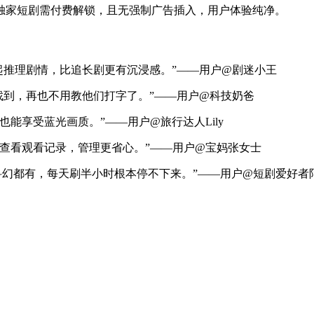
分独家短剧需付费解锁，且无强制广告插入，用户体验纯净。
起推理剧情，比追长剧更有沉浸感。”——用户@剧迷小王
找到，再也不用教他们打字了。”——用户@科技奶爸
能享受蓝光画质。”——用户@旅行达人Lily
查看观看记录，管理更省心。”——用户@宝妈张女士
、科幻都有，每天刷半小时根本停不下来。”——用户@短剧爱好者