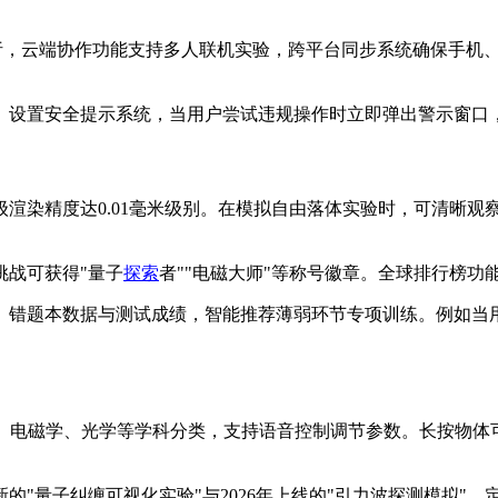
专业分析，云端协作功能支持多人联机实验，跨平台同步系统确保手
应）设置安全提示系统，当用户尝试违规操作时立即弹出警示窗口
级渲染精度达0.01毫米级别。在模拟自由落体实验时，可清晰观
挑战可获得"量子
探索
者""电磁大师"等称号徽章。全球排行榜功
录、错题本数据与测试成绩，智能推荐薄弱环节专项训练。例如
按力学、电磁学、光学等学科分类，支持语音控制调节参数。长按
更新的"量子纠缠可视化实验"与2026年上线的"引力波探测模拟