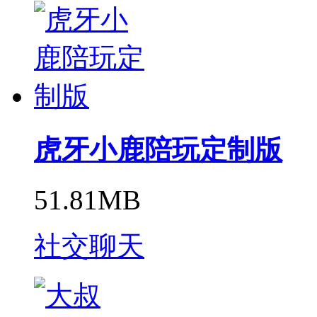
虎牙小鹿陪玩定制版
51.81MB
社交聊天