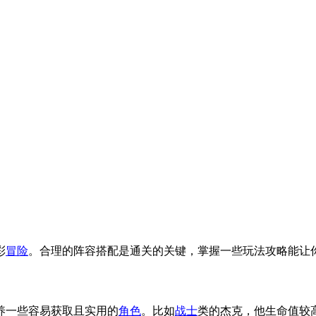
彩
冒险
。合理的阵容搭配是通关的关键，掌握一些玩法攻略能让
养一些容易获取且实用的
角色
。比如
战士
类的杰克，他生命值较