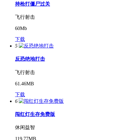
持枪打僵尸过关
飞行射击
60Mb
下载
5
反恐绝地打击
飞行射击
61.46MB
下载
6
闯红灯生存免费版
休闲益智
119.77MB