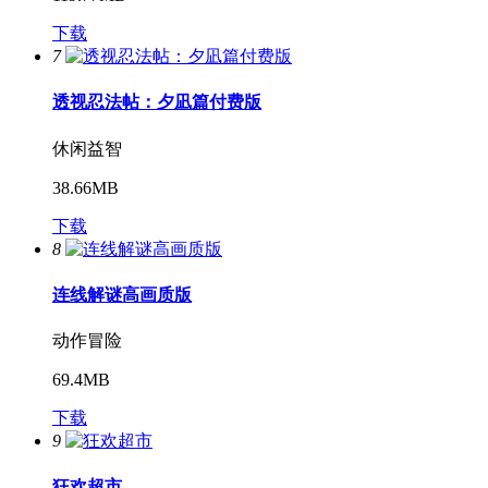
下载
7
透视忍法帖：夕凪篇付费版
休闲益智
38.66MB
下载
8
连线解谜高画质版
动作冒险
69.4MB
下载
9
狂欢超市