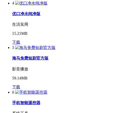
4
优口净水纯净版
生活实用
15.21MB
下载
5
海马免费短剧官方版
影音播放
59.14MB
下载
6
手机智能遥控器