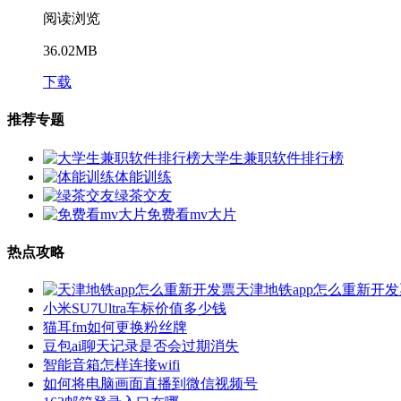
阅读浏览
36.02MB
下载
推荐专题
大学生兼职软件排行榜
体能训练
绿茶交友
免费看mv大片
热点攻略
天津地铁app怎么重新开发
小米SU7Ultra车标价值多少钱
猫耳fm如何更换粉丝牌
豆包ai聊天记录是否会过期消失
智能音箱怎样连接wifi
如何将电脑画面直播到微信视频号