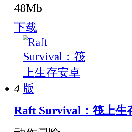
48Mb
下载
4
Raft Survival：筏