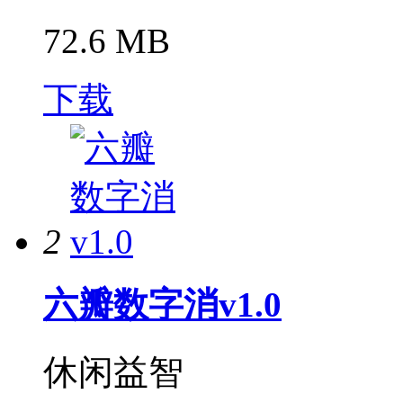
72.6 MB
下载
2
六瓣数字消v1.0
休闲益智