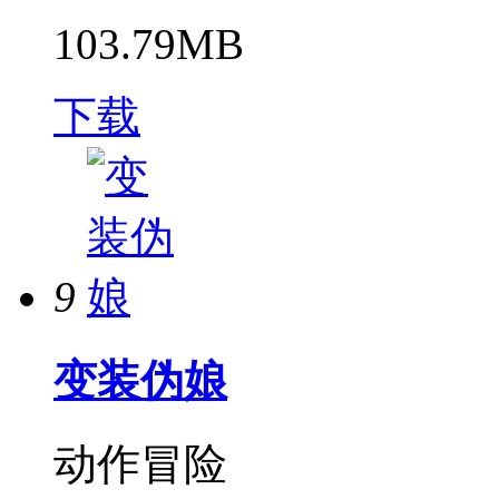
103.79MB
下载
9
变装伪娘
动作冒险