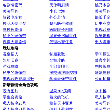
各剧情密码
天使萌剧情
桃乃木
美妆导购
小仓七海
美妆导
解锁电车妹
外公剧情
部长千
校花天使亚梦
整形医生催债
历史竞
副校长剧情
医院院长剧情
电视台
秘书的录像带
温泉全房间事件
温泉老
偶像大赛剧情
代理出警任务
出入境
玩法攻略
温泉招人
制服获取
学习厨
陈年旧案
义警攻略
督察水
游戏攻略
全部集印卡
副校长
秘书的录像带
援交妹摆脱控制
妹妹刷
电视台收视率提升
学妹录像带事件
公司拍
新增剧情全角色攻略
没有图片
温泉202房间
水卜樱
学生会资格
着火的飞机
私人按摩
私人按摩23号
校花天使亚梦
美妆导
私人按摩21号角色
便利店盈利数
美妆导