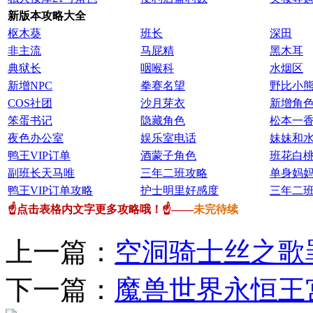
新版本攻略大全
枢木葵
班长
深田
非主流
马屁精
黑木耳
典狱长
咽喉科
水烟区
新增NPC
拳赛名望
野比小
COS社团
沙月芽衣
新增角
笨蛋书记
隐藏角色
松本一
夜色办公室
娱乐室电话
妹妹和
鸭王VIP订单
酒蒙子角色
班花白
副班长天马唯
三年二班攻略
单身妈
鸭王VIP订单攻略
护士明里好感度
三年二
☝点击表格内文字更多攻略哦！☝——
未完待续
上一篇：
空洞骑士丝之歌
下一篇：
魔兽世界永恒王宫