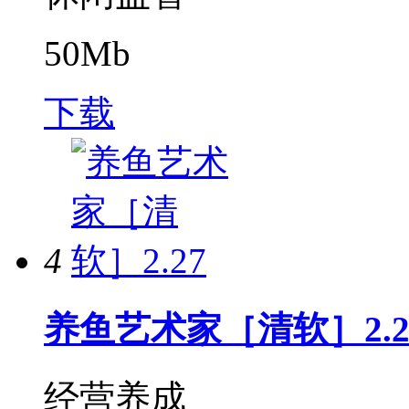
50Mb
下载
4
养鱼艺术家［清软］2.2
经营养成