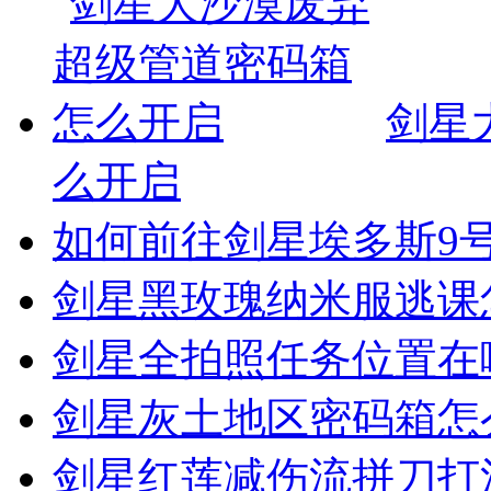
剑星
么开启
如何前往剑星埃多斯9
剑星黑玫瑰纳米服逃课
剑星全拍照任务位置在
剑星灰土地区密码箱怎
剑星红莲减伤流拼刀打