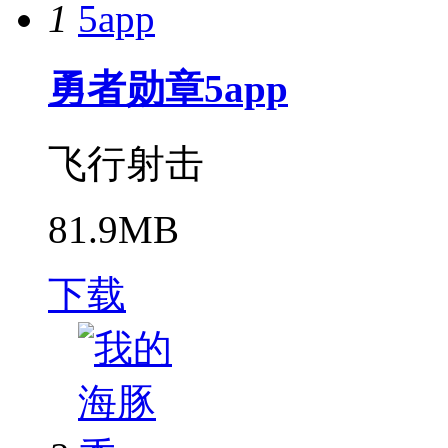
1
勇者勋章5app
飞行射击
81.9MB
下载