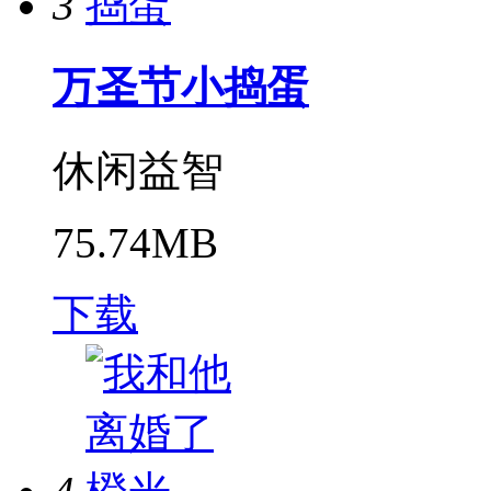
3
万圣节小捣蛋
休闲益智
75.74MB
下载