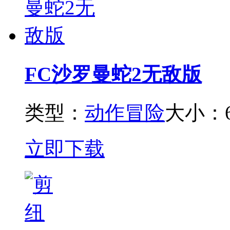
FC沙罗曼蛇2无敌版
类型：
动作冒险
大小：6
立即下载