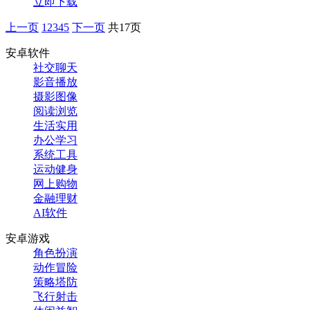
立即下载
上一页
1
2
3
4
5
下一页
共17页
安卓软件
社交聊天
影音播放
摄影图像
阅读浏览
生活实用
办公学习
系统工具
运动健身
网上购物
金融理财
AI软件
安卓游戏
角色扮演
动作冒险
策略塔防
飞行射击