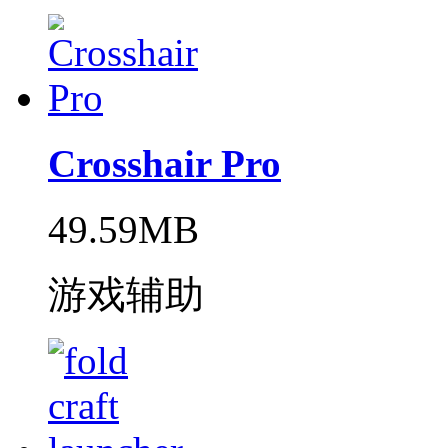
Crosshair Pro
49.59MB
游戏辅助