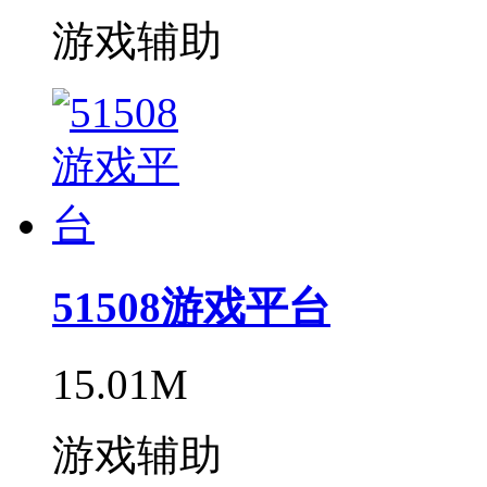
游戏辅助
51508游戏平台
15.01M
游戏辅助