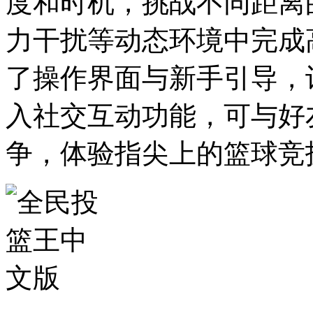
度和时机，挑战不同距离
力干扰等动态环境中完成
了操作界面与新手引导，
入社交互动功能，可与好
争，体验指尖上的篮球竞