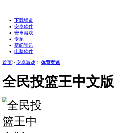
下载频道
安卓软件
安卓游戏
专题
新闻资讯
电脑软件
首页
>
安卓游戏
>
体育竞速
全民投篮王中文版