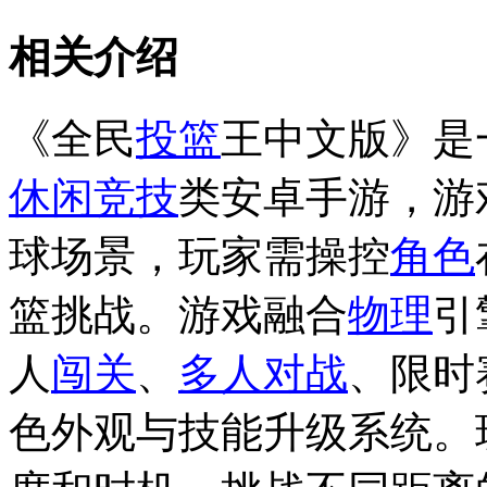
相关介绍
《全民
投篮
王中文版》是
休闲
竞技
类安卓手游，游
球场景，玩家需操控
角色
篮挑战。游戏融合
物理
引
人
闯关
、
多人对战
、限时
色外观与技能升级系统。