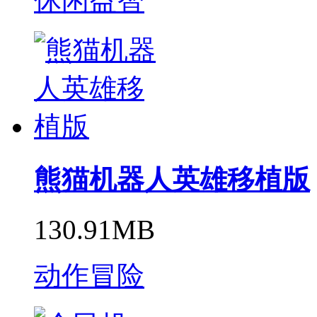
休闲益智
熊猫机器人英雄移植版
130.91MB
动作冒险