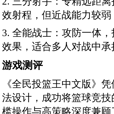
2. 三分射手：专精远距
效射程，但近战能力较弱
3. 全能战士：攻防一体
效果，适合多人对战中承
游戏测评
《全民投篮王中文版》凭
法设计，成功将篮球竞技
槛操作与高策略深度兼顾