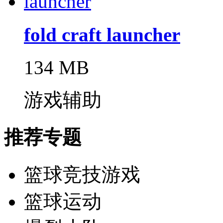
fold craft launcher
134 MB
游戏辅助
推荐专题
篮球竞技游戏
篮球运动