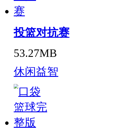
投篮对抗赛
53.27MB
休闲益智