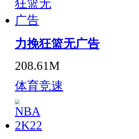
力挽狂篮无广告
208.61M
体育竞速