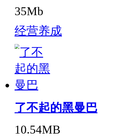
35Mb
经营养成
了不起的黑曼巴
10.54MB