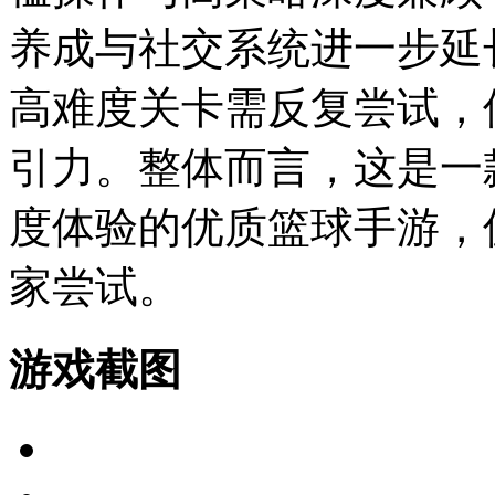
养成与社交系统进一步延
高难度关卡需反复尝试，
引力。整体而言，这是一
度体验的优质篮球手游，
家尝试。
游戏截图