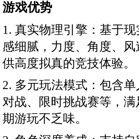
游戏优势
1. 真实物理引擎：基于
感细腻，力度、角度、风
供高度拟真的竞技体验。
2. 多元玩法模式：包含
对战、限时挑战赛等，满
期游玩不乏味。