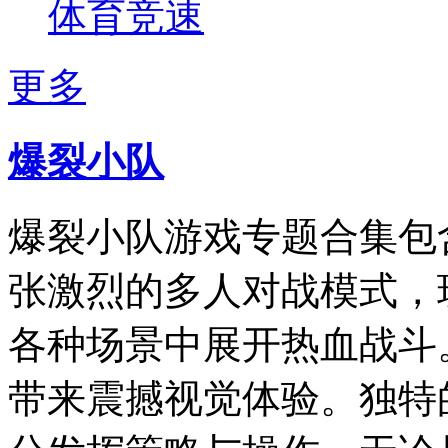
体育竞速
更多
爆裂小队
爆裂小队游戏专题合集包
张激烈的多人对战模式，
各种场景中展开热血战斗
带来震撼视觉体验。独特