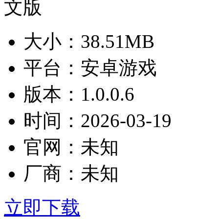
大小：
38.51MB
平台：
安卓游戏
版本：
1.0.0.6
时间：
2026-03-19
官网：
未知
厂商：
未知
立即下载