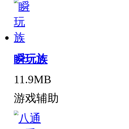
瞬玩族
11.9MB
游戏辅助