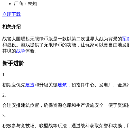
厂商：
未知
立即下载
相关介绍
战警大国崛起无限绿币版是一款以第二次世界大战为背景的
军
和战役。游戏提供了无限绿币的功能，让玩家可以更自由地发
其境的
战争
体验。
新手进阶
1.
初期应优先
建造
和升级关键
建筑
，如指挥中心、发电厂、金属
2.
合理安排建筑位置，确保资源仓库和生产设施安全，便于资源
3.
积极参与竞技场、联盟战等玩法，通过战斗获取荣誉和功勋，