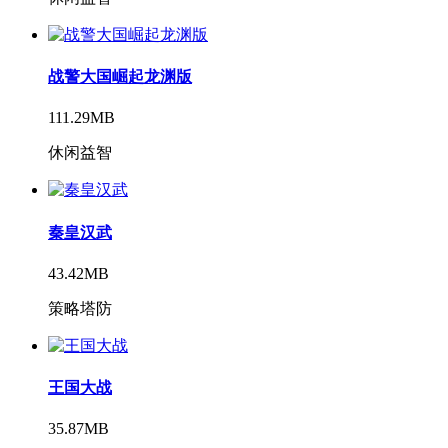
战警大国崛起龙渊版
111.29MB
休闲益智
秦皇汉武
43.42MB
策略塔防
王国大战
35.87MB