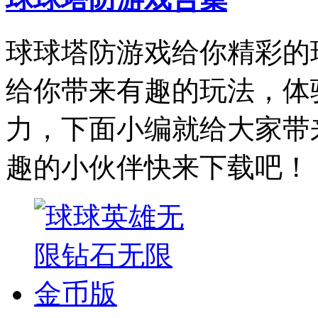
球球塔防游戏给你精彩的
给你带来有趣的玩法，体
力，下面小编就给大家带
趣的小伙伴快来下载吧！