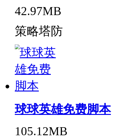
42.97MB
策略塔防
球球英雄免费脚本
105.12MB