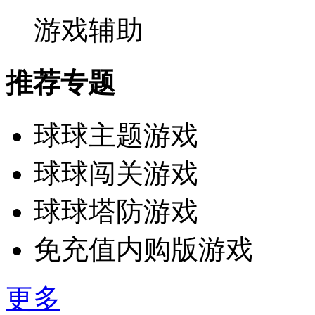
游戏辅助
推荐专题
球球主题游戏
球球闯关游戏
球球塔防游戏
免充值内购版游戏
更多