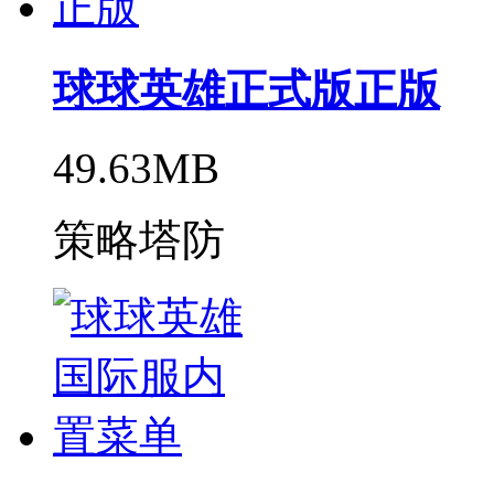
球球英雄正式版正版
49.63MB
策略塔防