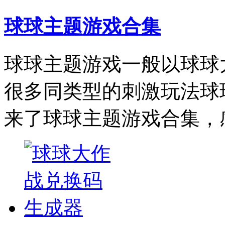
球球主题游戏合集
球球主题游戏一般以球球
很多同类型的刺激玩法球
来了球球主题游戏合集，