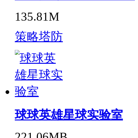
135.81M
策略塔防
球球英雄星球实验室
221.06MB