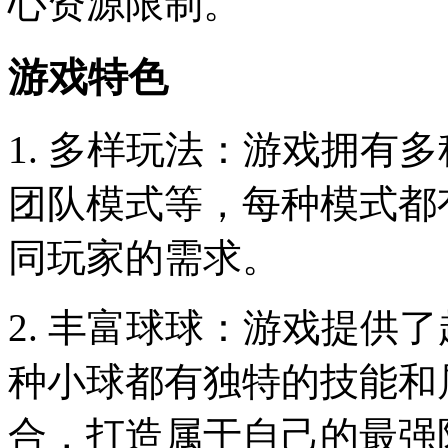
心资源限制。
游戏特色
1. 多样玩法：游戏拥有
团队模式等，每种模式都
同玩家的需求。
2. 丰富球球：游戏提供
种小球都有独特的技能和
合，打造属于自己的最强