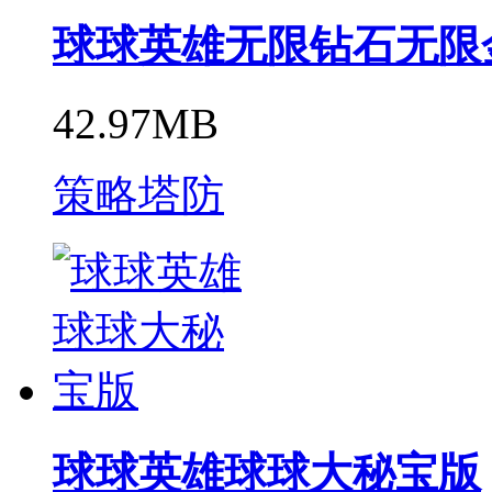
球球英雄无限钻石无限
42.97MB
策略塔防
球球英雄球球大秘宝版