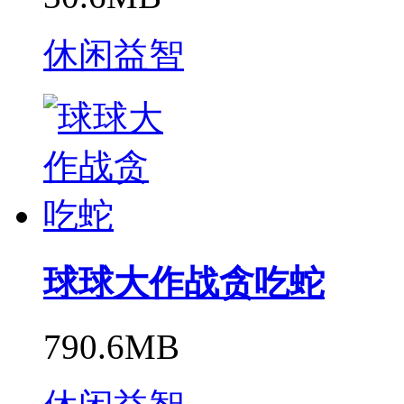
休闲益智
球球大作战贪吃蛇
790.6MB