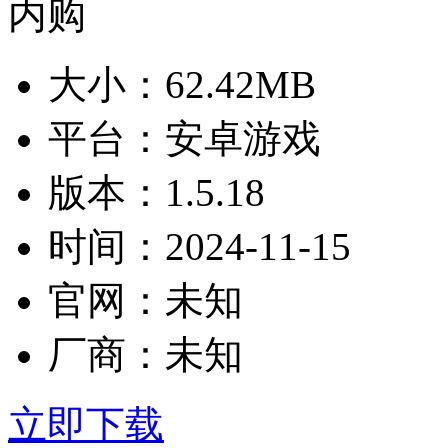
大小：
62.42MB
平台：
安卓游戏
版本：
1.5.18
时间：
2024-11-15
官网：
未知
厂商：
未知
立即下载