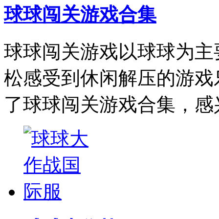
球球闯关游戏合集
球球闯关游戏以球球为主
松感受到休闲解压的游戏
了球球闯关游戏合集，感