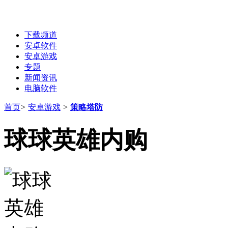
下载频道
安卓软件
安卓游戏
专题
新闻资讯
电脑软件
首页
>
安卓游戏
>
策略塔防
球球英雄内购