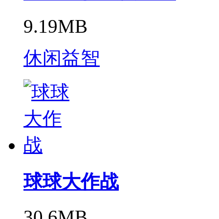
9.19MB
休闲益智
球球大作战
30.6MB