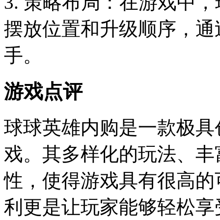
3. 策略布局：在游戏中
摆放位置和升级顺序，通
手。
游戏点评
球球英雄内购是一款极具
戏。其多样化的玩法、丰
性，使得游戏具有很高的
利更是让玩家能够轻松享