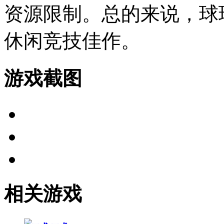
资源限制。总的来说，球
休闲竞技佳作。
游戏截图
相关游戏