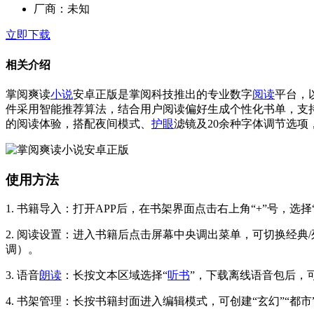
厂商：
未知
立即下载
相关介绍
掌阅爽读
小说
安卓正版是掌阅科技推出的专业数字
阅读
平台，
件采用智能推荐算法，结合用户阅读偏好生成个性化书单，支持
的阅读体验，搭配夜间模式、
护眼
滤镜及20余种字体调节选
使用方法
1. 书籍导入：打开APP后，在书架界面点击右上角“+”号，选择
2. 阅读设置：进入书籍后点击屏幕中央调出菜单，可切换经典/列
调）。
3. 语音
朗读
：长按文本区域选择“
听书
”，下载离线语音包后，可
4. 书架管理：长按书籍封面进入编辑模式，可创建“玄幻”“