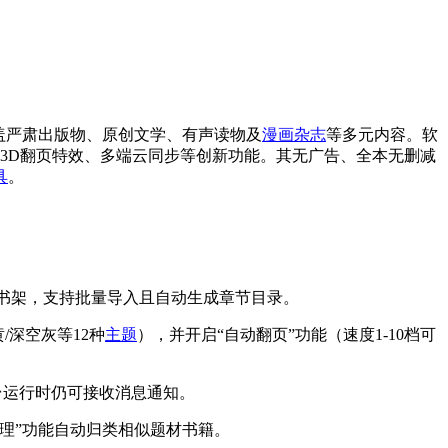
涵盖严肃出版物、原创文学、有声读物及
漫画
杂志
等多元内容。软
、3D翻页特效、多端云同步等创新功能。其无广告、全本无删减
具
。
件加入书架，支持批量导入且自动生成章节目录。
/深空灰等12种
主题
），并开启“自动翻页”功能（速度1-10档可
后台运行时仍可接收消息通知。
整理”功能自动归类相似题材书籍。