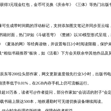
额外获得3元现金红包，金币可兑换《庆余年》《三体》等热门出
边缘可生成带时间戳的浮动标记，支持添加图文笔记并同步至云端
看书籍封面，热门IP如《斗破苍穹》《赘婿》以3D模型形式呈现
王子》《夏洛的网》等经典读物，并设置每日2小时阅读限额，保护
制）及“相似书籍推荐”板块，如《活着》下方会关联余华其他作品
少、辰东等200位头部作家，网文更新速度领先行业3小时，出版
溃率低于0.01%，在2GB内存手机上仍可流畅运行。
论量超10万条，读者可@作者提问，部分作家如“会说话的肘子”会
离线下载书籍上限达500本，地铁通勤时可无缝切换设备继续阅读。
道，48小时内处理盗版链接，保障创作者权益。