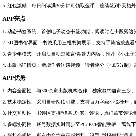
5. 红包激励：每日阅读满30分钟可领取金币，连续签到7天
APP亮点
1. 动态书签系统：首创电子动态书签功能，阅读时点击段落
2. 3D图书馆界面：书城采用三维书架展示，支持手势缩放查
3. 青少年模式：开启后自动过滤言情/暴力内容，推荐《小
4. 出版书详情页：新增作者访谈视频、读者评分（4.8/5分
APP优势
1. 内容全面性：与300余家出版机构合作，独家签约唐家三
2. 技术稳定性：采用自研阅读引擎，支持百万字级小说秒开，崩
3. 社交互动性：书评区支持“弹幕式”实时评论，热门章节评
4. 多端协同性：账号数据实时同步至PC/iPad/智能手表，
5. 版权合规性：所有内容均获正版授权，设置“举报侵权”通