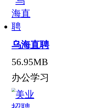
乌海直聘
56.95MB
办公学习