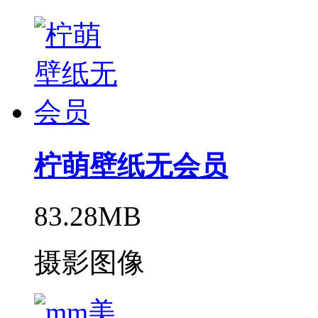
柠萌壁纸无会员
83.28MB
摄影图像