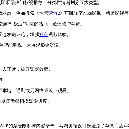
网址，首页即展示热门影视推荐，分类栏清晰划分五大类型。
播放站点，例如搜索《惊天
营救
2》可跳转至Nike影视、稀饭影视等
先选择“极速”标签的站点，避免缓冲等待。
看边发送评论，增强
社交
观影体验。
射至智能电视，大屏观影更沉浸。
接进入正片，提升观影效率。
节。
存至本地，通勤或无网络环境下观看。
、电脑间无缝切换观影进度。
统APP的系统限制与内容壁垒。其网页端设计既避免了苹果商店审