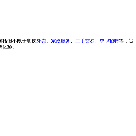
包括但不限于餐饮
外卖
、
家政服务
、
二手交易
、
求职
招聘
等，旨
活体验。